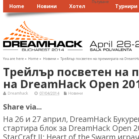
Пътуване
Home
Новини
Хотел
Турнири
You are here »
Home
»
Новини
»
Трейлър посветен на премиерата на DreamH
Трейлър посветен на 
на DreamHack Open 20
Dreamhack
07/04/2014
Новини
Share via...
На 26 и 27 април, DreamHack Букур
стартира блок за DreamHack Open 2
StarCraft II: Heart of the Swarm игра