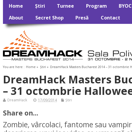
Home
Știri
Turnee
Program
BYOC
About
Secret Shop
Presă
Contact
You are here :
Home
»
Știri
»
DreamHack Masters Bucharest 2014 – 31 octombrie 
DreamHack Masters Buc
– 31 octombrie Hallowe
DreamHack
17/09/2014
Știri
Share on...
Zombie, vârcolaci, fantome sau vampir